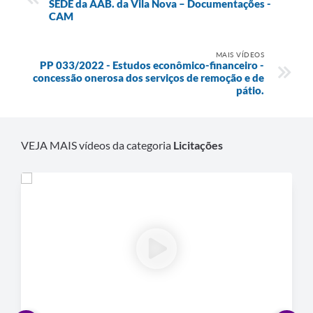
SEDE da AAB. da Vila Nova – Documentações -
CAM
Defesa Civil
MAIS VÍDEOS
Departamento de Bem-Estar Social
PP 033/2022 - Estudos econômico-financeiro -
concessão onerosa dos serviços de remoção e de
Divisão de Rendas
pátio.
Fundo Social
VEJA MAIS vídeos da categoria
Licitações
Horários de Ônibus - Jundiá
Inscrições para o Castramóvel
Nota Fiscal de Serviço Eletrônica
Notícias
Ouvidorias
Postos de Atendimento ao Trabalhador (PAT)