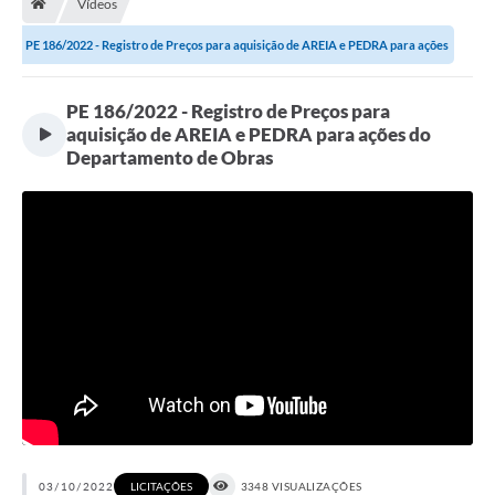
Vídeos
Terceiro Setor
PE 186/2022 - Registro de Preços para aquisição de AREIA e PEDRA para ações
Atribuições
do...
PE 186/2022 - Registro de Preços para
Transparência
aquisição de AREIA e PEDRA para ações do
Departamento de Obras
Arvorômetro
Secretarias/Departamentos
Editais
Lista Telefônica
A Nossa Cidade
Agenda de Eventos
Audiência Pública
03/10/2022
3348 VISUALIZAÇÕES
LICITAÇÕES