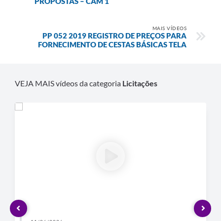
PROPOSTAS – CAM 1
Defesa Civil
MAIS VÍDEOS
PP 052 2019 REGISTRO DE PREÇOS PARA
Departamento de Bem-Estar Social
FORNECIMENTO DE CESTAS BÁSICAS TELA
Divisão de Rendas
Fundo Social
VEJA MAIS vídeos da categoria
Licitações
Horários de Ônibus - Jundiá
Inscrições para o Castramóvel
Nota Fiscal de Serviço Eletrônica
Notícias
Ouvidorias
Postos de Atendimento ao Trabalhador (PAT)