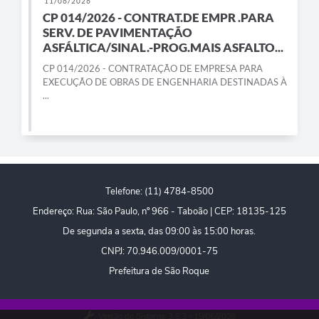
11/06/2026
PPA - Plano Plurianual 2026 / 2029
CP 014/2026 - CONTRAT.DE EMPR .PARA
SERV. DE PAVIMENTAÇÃO
PROCON SR
ASFÁLTICA/SINAL.-PROG.MAIS ASFALTO...
CP 014/2026 - CONTRATAÇÃO DE EMPRESA PARA
Qualifica São Roque
EXECUÇÃO DE OBRAS DE ENGENHARIA DESTINADAS À
...
Sala do Empreendedor - Licenciamento Municipal para MEI
SEBRAE Aqui
Secretaria de Saúde
Telefone: (11) 4784-8500
SIC
Endereço: Rua: São Paulo, nº 966 - Taboão | CEP: 18135-125
2ª Via de Tributos
De segunda a sexta, das 09:00 às 15:00 horas.
CNPJ: 70.946.009/0001-75
FAQ - Perguntas frequentes
Prefeitura de São Roque
Contato
Versão do Sistema:
3.5.3 - 19/06/2026