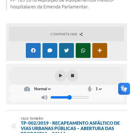
Conselhos Municipais
hospitalares da Emenda Parlamentar.
Cadastro de voluntários - Lei n° 5.205/21
Central de Serviço
COMPARTILHAR
Consulta Pública: Revisão Plano Diretor
Contas Públicas
Creches
Cronograma coleta de lixo e seletiva
Banco do Povo
Biblioteca
Bancos conveniados e serviços disponíveis
VEJA TAMBÉM
TP-002/2019 - RECAPEAMENTO ASFÁLTICO DE
VIAS URBANAS PÚBLICAS – ABERTURA DAS
Bolsas de estudo da Escola Cooperativa