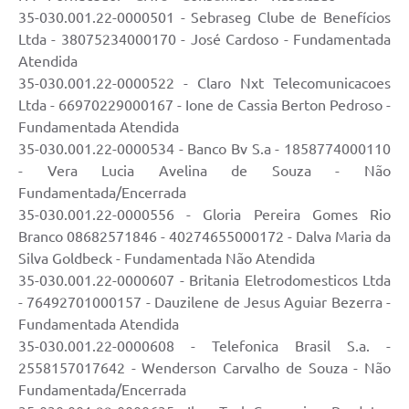
Conselhos Municipais
35-030.001.22-0000501 - Sebraseg Clube de Benefícios
Ltda - 38075234000170 - José Cardoso - Fundamentada
Cadastro de voluntários - Lei n° 5.205/21
Atendida
35-030.001.22-0000522 - Claro Nxt Telecomunicacoes
Central de Serviço
Ltda - 66970229000167 - Ione de Cassia Berton Pedroso -
Consulta Pública: Revisão Plano Diretor
Fundamentada Atendida
35-030.001.22-0000534 - Banco Bv S.a - 1858774000110
Contas Públicas
- Vera Lucia Avelina de Souza - Não
Fundamentada/Encerrada
Creches
35-030.001.22-0000556 - Gloria Pereira Gomes Rio
Branco 08682571846 - 40274655000172 - Dalva Maria da
Cronograma coleta de lixo e seletiva
Silva Goldbeck - Fundamentada Não Atendida
35-030.001.22-0000607 - Britania Eletrodomesticos Ltda
Banco do Povo
- 76492701000157 - Dauzilene de Jesus Aguiar Bezerra -
Fundamentada Atendida
Biblioteca
35-030.001.22-0000608 - Telefonica Brasil S.a. -
Bancos conveniados e serviços disponíveis
2558157017642 - Wenderson Carvalho de Souza - Não
Fundamentada/Encerrada
Bolsas de estudo da Escola Cooperativa