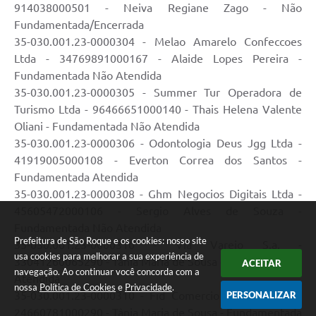
914038000501 - Neiva Regiane Zago - Não
Fundamentada/Encerrada
35-030.001.23-0000304 - Melao Amarelo Confeccoes
Ltda - 34769891000167 - Alaide Lopes Pereira -
Fundamentada Não Atendida
35-030.001.23-0000305 - Summer Tur Operadora de
Turismo Ltda - 96466651000140 - Thais Helena Valente
Oliani - Fundamentada Não Atendida
35-030.001.23-0000306 - Odontologia Deus Jgg Ltda -
41919005000108 - Everton Correa dos Santos -
Fundamentada Atendida
35-030.001.23-0000308 - Ghm Negocios Digitais Ltda -
45605472000106 - Sergio Alves de Souza -
Fundamentada Não Atendida
Prefeitura de São Roque e os cookies: nosso site
35-030.001.23-0000310 - Via Varejo S.a. -
usa cookies para melhorar a sua experiência de
33041260065290 - Tânia Maria de Sousa - Fundamentada
ACEITAR
navegação. Ao continuar você concorda com a
Atendida
nossa
Política de Cookies
e
Privacidade
.
PERSONALIZAR
35-030.001.23-0000310 - Fid Comercio Exterior Ltda -
24660781000290 - Tânia Maria de Sousa - Fundamentada