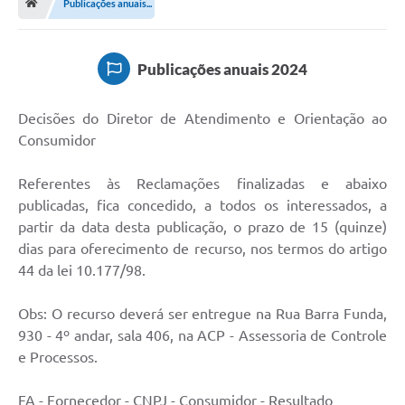
Publicações anuais...
Terceiro Setor
Atribuições
Publicações anuais 2024
Transparência
Decisões do Diretor de Atendimento e Orientação ao
Arvorômetro
Consumidor
Secretarias/Departamentos
Referentes às Reclamações finalizadas e abaixo
publicadas, fica concedido, a todos os interessados, a
Editais
partir da data desta publicação, o prazo de 15 (quinze)
dias para oferecimento de recurso, nos termos do artigo
Lista Telefônica
44 da lei 10.177/98.
A Nossa Cidade
Obs: O recurso deverá ser entregue na Rua Barra Funda,
Agenda de Eventos
930 - 4º andar, sala 406, na ACP - Assessoria de Controle
e Processos.
Audiência Pública
FA - Fornecedor - CNPJ - Consumidor - Resultado