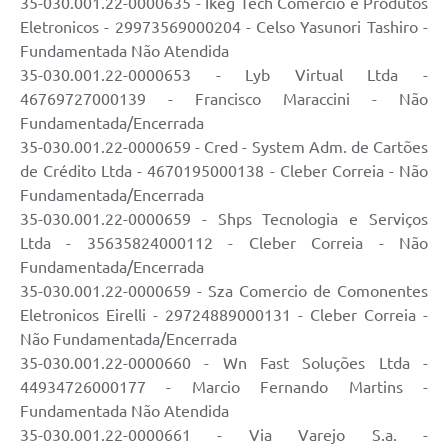
35-030.001.22-0000635 - Ikeg Tech Comercio e Produtos
Eletronicos - 29973569000204 - Celso Yasunori Tashiro -
Defesa Civil
Fundamentada Não Atendida
35-030.001.22-0000653 - Lyb Virtual Ltda -
Departamento de Bem-Estar Social
46769727000139 - Francisco Maraccini - Não
Fundamentada/Encerrada
Divisão de Rendas
35-030.001.22-0000659 - Cred - System Adm. de Cartões
Fundo Social
de Crédito Ltda - 4670195000138 - Cleber Correia - Não
Fundamentada/Encerrada
Horários de Ônibus - Jundiá
35-030.001.22-0000659 - Shps Tecnologia e Serviços
Ltda - 35635824000112 - Cleber Correia - Não
Inscrições para o Castramóvel
Fundamentada/Encerrada
35-030.001.22-0000659 - Sza Comercio de Comonentes
Nota Fiscal de Serviço Eletrônica
Eletronicos Eirelli - 29724889000131 - Cleber Correia -
Notícias
Não Fundamentada/Encerrada
35-030.001.22-0000660 - Wn Fast Soluções Ltda -
Ouvidorias
44934726000177 - Marcio Fernando Martins -
Fundamentada Não Atendida
Postos de Atendimento ao Trabalhador (PAT)
35-030.001.22-0000661 - Via Varejo S.a. -