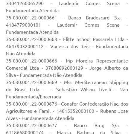
33041260065290 - Laudemir Gomes Scena -
PPA - Plano Plurianual 2026 / 2029
Fundamentada Atendida
35-030.001.22-0000661 - Banco Bradescard S.a. -
PROCON SR
4184779000101 - Laudemir Gomes Scena -
Qualifica São Roque
Fundamentada Atendida
35-030.001.22-0000663 - Elitte School Passarela Ltda -
Sala do Empreendedor - Licenciamento Municipal para MEI
46479032000112 - Vanessa dos Reis - Fundamentada
Não Atendida
SEBRAE Aqui
35-030.001.22-0000666 - Mp Moreira Representante
Comercial Ltda - 37680892000129 - Jorge Alberto da
Secretaria de Saúde
Silva - Fundamentada Não Atendida
35-030.001.22-0000669 - Msc Mediterranean Shipping
SIC
do Brasil Ltda - - Sebastião Wilson Tivelli - Não
2ª Via de Tributos
Fundamentada/Encerrada
35-030.001.22-0000676 - Conafer Confederação Nac. dos
FAQ - Perguntas frequentes
Agricultores e Famil - 14815352000100 - Rubens Jose
Alves - Fundamentada Atendida
Contato
35-030.001.22-0000677 - Banco Bmg S/a -
61186680000174 - Marcia Barbosa da Silva -