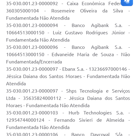
35-030.001.23-0000092 - Caixa Econômica Federal -
360305000104 - Rosemeire Oliveira da Silva -
Fundamentada Não Atendida
35-030.001.23-0000094 - Banco Agibank S.a. -
10664513000150 - Luiz Gustavo Rodrigues Júnior -
Fundamentada Não Atendida
35-030.001.23-0000096 - Banco Agibank S.a. -
10664513000150 - Edvaneide Maria de Souza - Não
Fundamentada/Encerrada
35-030.001.23-0000097 - Ebanx S.a. - 13236697000146 -
Jéssica Daiana dos Santos Moraes - Fundamentada Não
Atendida
35-030.001.23-0000097 - Shps Tecnologia e Serviços
Ltda - 35635824000112 - Jéssica Daiana dos Santos
Moraes - Fundamentada Não Atendida
35-030.001.23-0000103 - Hurb Technologies S.a. -
12954744000124 - Fernando Sivieri de Almeida -
Fundamentada Não Atendida
35-030.001.23-0000106 - Banco Daycoval S/a -