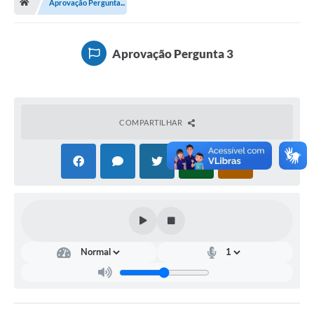
Aprovação Pergunta...
Terceiro Setor
Atribuições
Aprovação Pergunta 3
Transparência
Arvorômetro
COMPARTILHAR
Secretarias/Departamentos
Editais
Lista Telefônica
A Nossa Cidade
Agenda de Eventos
Audiência Pública