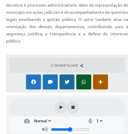
decretos e processos administrativos, além da representação do
Defesa Civil
município em ações judiciais e do acompanhamento de questões
legais envolvendo a gestão pública. O setor também atua na
Departamento de Bem-Estar Social
orientação dos demais departamentos, contribuindo para a
segurança jurídica, a transparência e a defesa do interesse
Divisão de Rendas
público.
Fundo Social
Horários de Ônibus - Jundiá
COMPARTILHAR
Inscrições para o Castramóvel
Nota Fiscal de Serviço Eletrônica
Notícias
Ouvidorias
Postos de Atendimento ao Trabalhador (PAT)