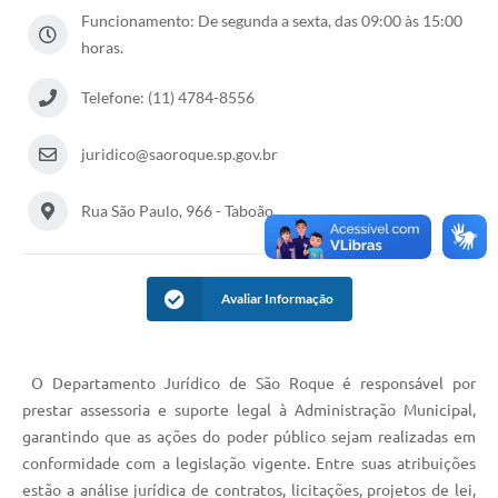
Conselhos Municipais
Funcionamento: De segunda a sexta, das 09:00 às 15:00
horas.
Cadastro de voluntários - Lei n° 5.205/21
Telefone: (11) 4784-8556
Central de Serviço
Consulta Pública: Revisão Plano Diretor
juridico@saoroque.sp.gov.br
Contas Públicas
Rua São Paulo, 966 - Taboão
Creches
Cronograma coleta de lixo e seletiva
Avaliar Informação
Banco do Povo
O Departamento Jurídico de São Roque é responsável por
Biblioteca
prestar assessoria e suporte legal à Administração Municipal,
garantindo que as ações do poder público sejam realizadas em
Bancos conveniados e serviços disponíveis
conformidade com a legislação vigente. Entre suas atribuições
estão a análise jurídica de contratos, licitações, projetos de lei,
Bolsas de estudo da Escola Cooperativa