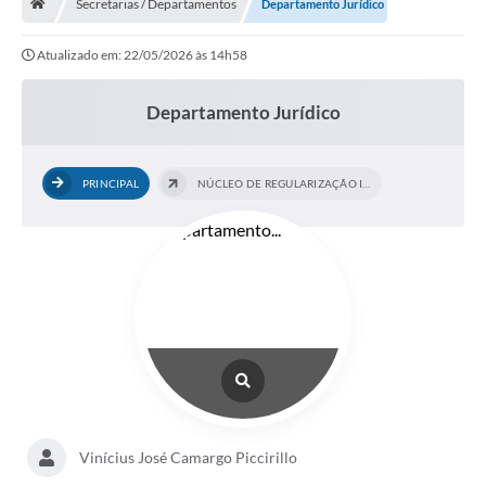
Secretarias / Departamentos
Departamento Jurídico
Terceiro Setor
Atualizado em: 22/05/2026 às 14h58
Atribuições
Departamento Jurídico
Transparência
Arvorômetro
PRINCIPAL
NÚCLEO DE REGULARIZAÇÃO IMOBILIÁRIA...
Secretarias/Departamentos
Editais
Lista Telefônica
A Nossa Cidade
Agenda de Eventos
Audiência Pública
Vinícius José Camargo Piccirillo