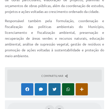
de obras particulares, elaboração de projetos, planilhas e
orçamentos de obras públicas, além da coordenação de estudos,
Defesa Civil
projetos e ações voltadas ao crescimento ordenado da cidade.
Departamento de Bem-Estar Social
Responsável também pela formulação, coordenação e
fiscalização das políticas ambientais do Município,
Divisão de Rendas
licenciamento e fiscalização ambiental, preservação e
recuperação de áreas verdes e recursos naturais, educação
Fundo Social
ambiental, análise de supressão vegetal, gestão de resíduos e
promoção de ações voltadas à sustentabilidade e proteção do
Horários de Ônibus - Jundiá
meio ambiente.
Inscrições para o Castramóvel
Nota Fiscal de Serviço Eletrônica
COMPARTILHAR
Notícias
Ouvidorias
Postos de Atendimento ao Trabalhador (PAT)