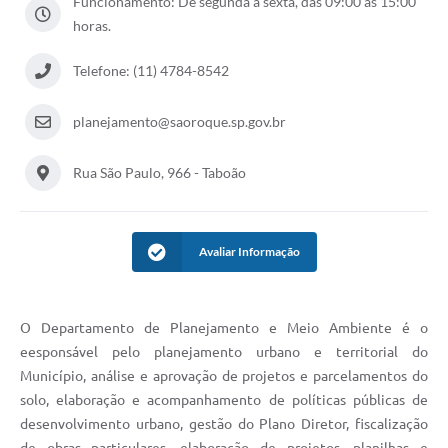
Funcionamento: De segunda a sexta, das 09:00 às 15:00
Conselhos Municipais
horas.
Cadastro de voluntários - Lei n° 5.205/21
Telefone: (11) 4784-8542
Central de Serviço
planejamento@saoroque.sp.gov.br
Consulta Pública: Revisão Plano Diretor
Rua São Paulo, 966 - Taboão
Contas Públicas
Creches
Avaliar Informação
Cronograma coleta de lixo e seletiva
Banco do Povo
O Departamento de Planejamento e Meio Ambiente é o
eesponsável pelo planejamento urbano e territorial do
Biblioteca
Município, análise e aprovação de projetos e parcelamentos do
Bancos conveniados e serviços disponíveis
solo, elaboração e acompanhamento de políticas públicas de
desenvolvimento urbano, gestão do Plano Diretor, fiscalização
Bolsas de estudo da Escola Cooperativa