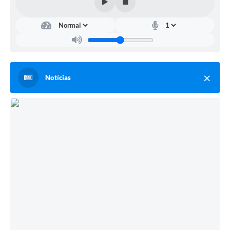
PPA - Plano Plurianual 2026 / 2029
PROCON SR
Qualifica São Roque
Sala do Empreendedor - Licenciamento Municipal para MEI
Notícias
SEBRAE Aqui
Secretaria de Saúde
SIC
2ª Via de Tributos
FAQ - Perguntas frequentes
Contato