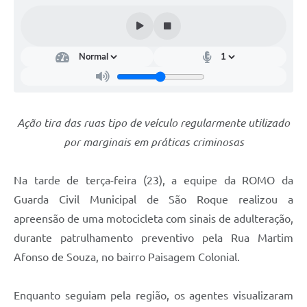
Conselhos Municipais
Cadastro de voluntários - Lei n° 5.205/21
Central de Serviço
Consulta Pública: Revisão Plano Diretor
Ação tira das ruas tipo de veículo regularmente utilizado
Contas Públicas
por marginais em práticas criminosas
Creches
Na tarde de terça-feira (23), a equipe da ROMO da
Cronograma coleta de lixo e seletiva
Guarda Civil Municipal de São Roque realizou a
Banco do Povo
apreensão de uma motocicleta com sinais de adulteração,
durante patrulhamento preventivo pela Rua Martim
Biblioteca
Afonso de Souza, no bairro Paisagem Colonial.
Bancos conveniados e serviços disponíveis
Enquanto seguiam pela região, os agentes visualizaram
Bolsas de estudo da Escola Cooperativa