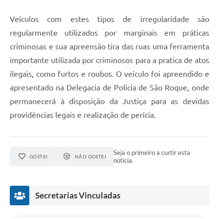
PPA - Plano Plurianual 2026 / 2029
Veículos com estes tipos de irregularidade são
PROCON SR
regularmente utilizados por marginais em práticas
criminosas e sua apreensão tira das ruas uma ferramenta
Qualifica São Roque
importante utilizada por criminosos para a pratica de atos
Sala do Empreendedor - Licenciamento Municipal para MEI
ilegais, como furtos e roubos. O veículo foi apreendido e
apresentado na Delegacia de Polícia de São Roque, onde
SEBRAE Aqui
permanecerá à disposição da Justiça para as devidas
Secretaria de Saúde
providências legais e realização de perícia.
SIC
Seja o primeiro a curtir esta
2ª Via de Tributos
GOSTEI
NÃO GOSTEI
notícia.
FAQ - Perguntas frequentes
Secretarias Vinculadas
Contato