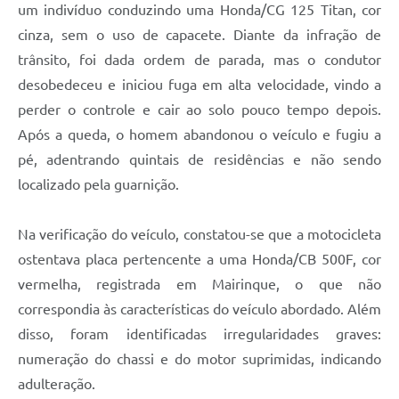
um indivíduo conduzindo uma Honda/CG 125 Titan, cor
Defesa Civil
cinza, sem o uso de capacete. Diante da infração de
trânsito, foi dada ordem de parada, mas o condutor
Departamento de Bem-Estar Social
desobedeceu e iniciou fuga em alta velocidade, vindo a
perder o controle e cair ao solo pouco tempo depois.
Divisão de Rendas
Após a queda, o homem abandonou o veículo e fugiu a
Fundo Social
pé, adentrando quintais de residências e não sendo
localizado pela guarnição.
Horários de Ônibus - Jundiá
Inscrições para o Castramóvel
Na verificação do veículo, constatou-se que a motocicleta
ostentava placa pertencente a uma Honda/CB 500F, cor
Nota Fiscal de Serviço Eletrônica
vermelha, registrada em Mairinque, o que não
Notícias
correspondia às características do veículo abordado. Além
disso, foram identificadas irregularidades graves:
Ouvidorias
numeração do chassi e do motor suprimidas, indicando
Postos de Atendimento ao Trabalhador (PAT)
adulteração.