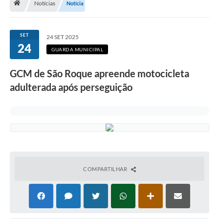
Notícias
Notícia
Terceiro Setor
Atribuições
SET
24 SET 2025
24
GUARDA MUNICIPAL
Transparência
GCM de São Roque apreende motocicleta
Arvorômetro
adulterada após perseguição
Secretarias/Departamentos
Editais
Lista Telefônica
A Nossa Cidade
COMPARTILHAR
Agenda de Eventos
Audiência Pública