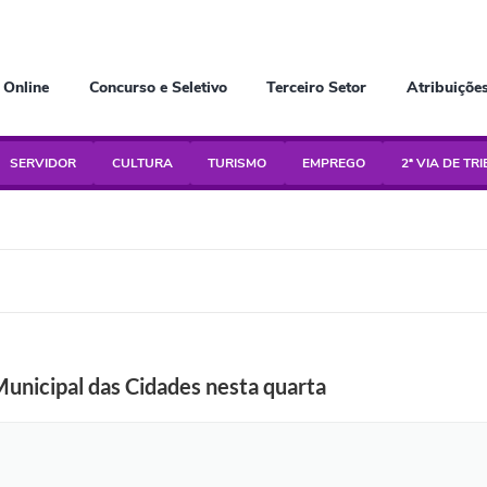
 Online
Concurso e Seletivo
Terceiro Setor
Atribuiçõe
SERVIDOR
CULTURA
TURISMO
EMPREGO
2ª VIA DE TR
Municipal das Cidades nesta quarta