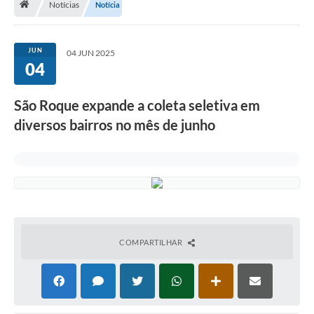
Notícias
Notícia
Terceiro Setor
Atribuições
JUN
04 JUN 2025
04
Transparência
São Roque expande a coleta seletiva em
Arvorômetro
diversos bairros no mês de junho
Secretarias/Departamentos
Editais
Lista Telefônica
A Nossa Cidade
COMPARTILHAR
Agenda de Eventos
Audiência Pública