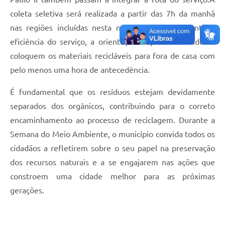
coleta seletiva será realizada a partir das 7h da manhã
Defesa Civil
nas regiões incluídas nesta nova fase. Para garantir a
Departamento de Bem-Estar Social
eficiência do serviço, a orientação é que os moradores
coloquem os materiais recicláveis para fora de casa com
Divisão de Rendas
pelo menos uma hora de antecedência.
Fundo Social
É fundamental que os resíduos estejam devidamente
Horários de Ônibus - Jundiá
separados dos orgânicos, contribuindo para o correto
encaminhamento ao processo de reciclagem. Durante a
Inscrições para o Castramóvel
Semana do Meio Ambiente, o município convida todos os
cidadãos a refletirem sobre o seu papel na preservação
Nota Fiscal de Serviço Eletrônica
dos recursos naturais e a se engajarem nas ações que
Notícias
constroem uma cidade melhor para as próximas
gerações.
Ouvidorias
Postos de Atendimento ao Trabalhador (PAT)