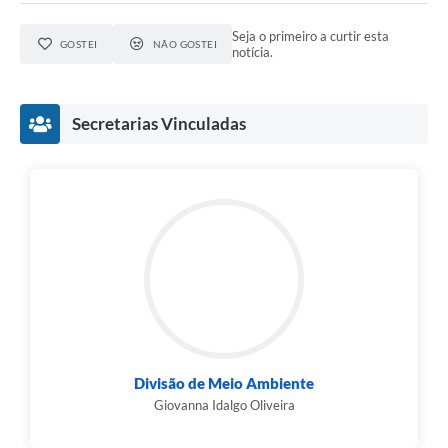
PPA - Plano Plurianual 2026 / 2029
Seja o primeiro a curtir esta
GOSTEI
NÃO GOSTEI
notícia.
PROCON SR
Qualifica São Roque
Secretarias Vinculadas
Sala do Empreendedor - Licenciamento Municipal para MEI
SEBRAE Aqui
Secretaria de Saúde
SIC
2ª Via de Tributos
FAQ - Perguntas frequentes
Divisão de Meio Ambiente
Giovanna Idalgo Oliveira
Contato