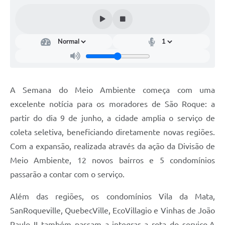
Conselhos Municipais
Cadastro de voluntários - Lei n° 5.205/21
Central de Serviço
Consulta Pública: Revisão Plano Diretor
A Semana do Meio Ambiente começa com uma
Contas Públicas
excelente notícia para os moradores de São Roque: a
Creches
partir do dia 9 de junho, a cidade amplia o serviço de
coleta seletiva, beneficiando diretamente novas regiões.
Cronograma coleta de lixo e seletiva
Com a expansão, realizada através da ação da Divisão de
Banco do Povo
Meio Ambiente, 12 novos bairros e 5 condomínios
passarão a contar com o serviço.
Biblioteca
Além das regiões, os condomínios Vila da Mata,
Bancos conveniados e serviços disponíveis
SanRoqueville, QuebecVille, EcoVillagio e Vinhas de João
Bolsas de estudo da Escola Cooperativa
Paulo II também passam a integrar a rota do serviço.A