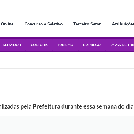
 Online
Concurso e Seletivo
Terceiro Setor
Atribuiçõe
SERVIDOR
CULTURA
TURISMO
EMPREGO
2ª VIA DE TR
alizadas pela Prefeitura durante essa semana do dia