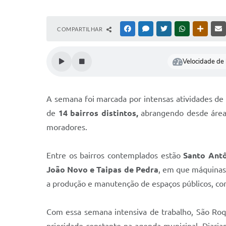
COMPARTILHAR
FACEBOOK
MESSENGER
TWITTER
WHATSAPP
OUTRAS
Velocidade de l
A semana foi marcada por intensas atividades de
de
14 bairros distintos,
abrangendo desde áreas 
moradores.
Entre os bairros contemplados estão
Santo Antô
João Novo e Taipas de Pedra
, em que máquinas 
a produção e manutenção de espaços públicos, co
Com essa semana intensiva de trabalho, São Roq