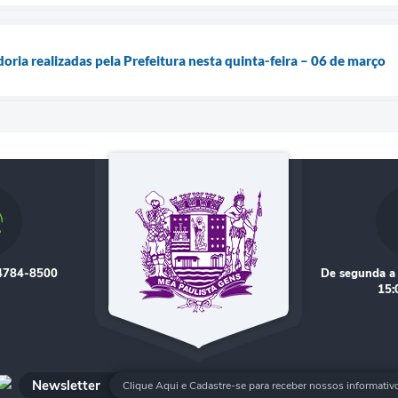
doria realizadas pela Prefeitura nesta quinta-feira – 06 de março
 4784-8500
De segunda a 
15:
Newsletter
Clique Aqui e Cadastre-se para receber nossos informativ