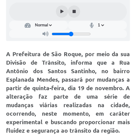
Conselhos Municipais
Cadastro de voluntários - Lei n° 5.205/21
Central de Serviço
Consulta Pública: Revisão Plano Diretor
A Prefeitura de São Roque, por meio da sua
Contas Públicas
Divisão de Trânsito, informa que a Rua
Creches
Antônio dos Santos Santinho, no bairro
Esplanada Mendes, passará por mudanças a
Cronograma coleta de lixo e seletiva
partir de quinta-feira, dia 19 de novembro. A
Banco do Povo
alteração faz parte de uma série de
mudanças viárias realizadas na cidade,
Biblioteca
ocorrendo, neste momento, em caráter
Bancos conveniados e serviços disponíveis
experimental e buscando proporcionar mais
fluidez e segurança ao trânsito da região.
Bolsas de estudo da Escola Cooperativa