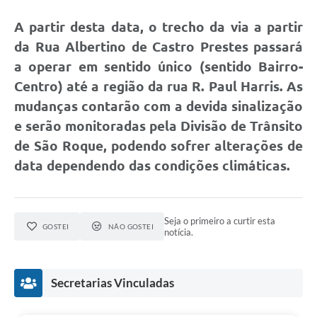
A partir desta data, o trecho da via a partir
Defesa Civil
da Rua Albertino de Castro Prestes passará
Departamento de Bem-Estar Social
a operar em sentido único (sentido Bairro-
Centro) até a região da rua R. Paul Harris. As
Divisão de Rendas
mudanças contarão com a devida sinalização
Fundo Social
e serão monitoradas pela Divisão de Trânsito
de São Roque, podendo sofrer alterações de
Horários de Ônibus - Jundiá
data dependendo das condições climáticas.
Inscrições para o Castramóvel
Nota Fiscal de Serviço Eletrônica
Seja o primeiro a curtir esta
GOSTEI
NÃO GOSTEI
notícia.
Notícias
Ouvidorias
Secretarias Vinculadas
Postos de Atendimento ao Trabalhador (PAT)