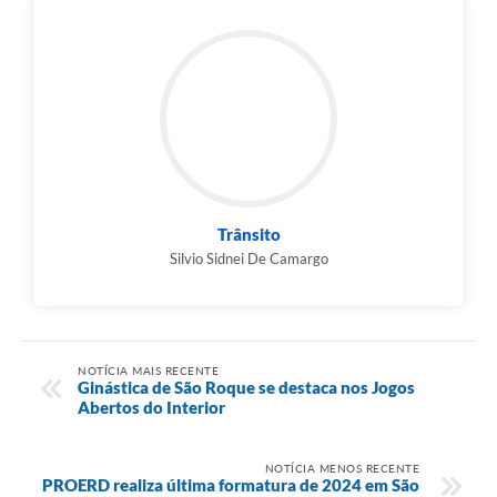
PPA - Plano Plurianual 2026 / 2029
PROCON SR
Qualifica São Roque
Sala do Empreendedor - Licenciamento Municipal para MEI
SEBRAE Aqui
Trânsito
Silvio Sidnei De Camargo
Secretaria de Saúde
SIC
2ª Via de Tributos
NOTÍCIA MAIS RECENTE
Ginástica de São Roque se destaca nos Jogos
FAQ - Perguntas frequentes
Abertos do Interior
Contato
NOTÍCIA MENOS RECENTE
PROERD realiza última formatura de 2024 em São