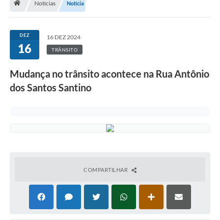
Notícias
Notícia
Terceiro Setor
Atribuições
DEZ
16 DEZ 2024
16
TRÂNSITO
Transparência
Mudança no trânsito acontece na Rua Antônio
Arvorômetro
dos Santos Santino
Secretarias/Departamentos
Editais
Lista Telefônica
A Nossa Cidade
COMPARTILHAR
Agenda de Eventos
Audiência Pública