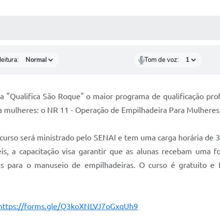
 MÍDIAS
RECEBA NOTÍCIAS
eitura:
Tom de voz:
"Qualifica São Roque" o maior programa de qualificação profi
a mulheres: o NR 11 - Operação de Empilhadeira Para Mulheres
urso será ministrado pelo SENAI e tem uma carga horária de 32
s, a capacitação visa garantir que as alunas recebam uma fo
s para o manuseio de empilhadeiras. O curso é gratuito e
https://forms.gle/Q3koXNLVJ7oGxqUh9