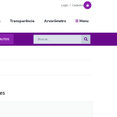
Login / Cadastro
s
Transparência
Arvorômetro
Menu
IBUTOS
res