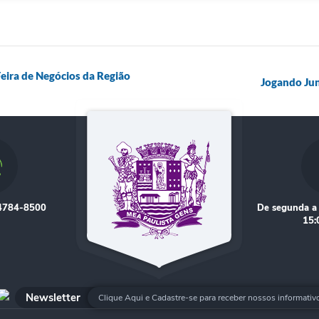
Feira de Negócios da Região
Jogando Junt
 4784-8500
De segunda a 
15:
Newsletter
Clique Aqui e Cadastre-se para receber nossos informativ