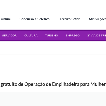
 Online
Concurso e Seletivo
Terceiro Setor
Atribuiçõe
SERVIDOR
CULTURA
TURISMO
EMPREGO
2ª VIA DE TR
o gratuito de Operação de Empilhadeira para Mulhe