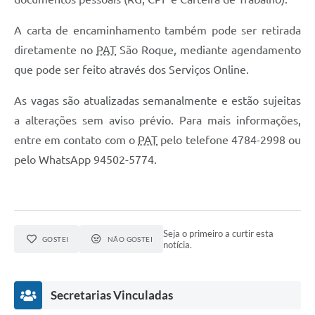
Defesa Civil
A carta de encaminhamento também pode ser retirada
diretamente no
PAT
São Roque, mediante agendamento
Departamento de Bem-Estar Social
que pode ser feito através dos Serviços Online.
Divisão de Rendas
As vagas são atualizadas semanalmente e estão sujeitas
Fundo Social
a alterações sem aviso prévio. Para mais informações,
entre em contato com o
PAT
pelo telefone 4784-2998 ou
Horários de Ônibus - Jundiá
pelo WhatsApp 94502-5774.
Inscrições para o Castramóvel
Nota Fiscal de Serviço Eletrônica
Seja o primeiro a curtir esta
Notícias
GOSTEI
NÃO GOSTEI
notícia.
Ouvidorias
Secretarias Vinculadas
Postos de Atendimento ao Trabalhador (PAT)