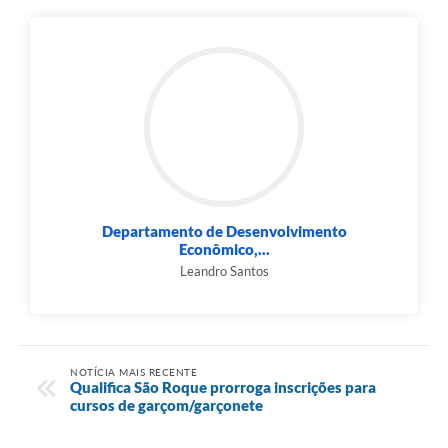
PPA - Plano Plurianual 2026 / 2029
PROCON SR
Qualifica São Roque
Sala do Empreendedor - Licenciamento Municipal para MEI
SEBRAE Aqui
Departamento de Desenvolvimento
Secretaria de Saúde
Econômico,...
Leandro Santos
SIC
2ª Via de Tributos
FAQ - Perguntas frequentes
NOTÍCIA MAIS RECENTE
Qualifica São Roque prorroga inscrições para
cursos de garçom/garçonete
Contato