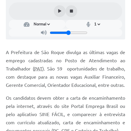
Conselhos Municipais
Cadastro de voluntários - Lei n° 5.205/21
Central de Serviço
Consulta Pública: Revisão Plano Diretor
A Prefeitura de São Roque divulga as últimas vagas de
Contas Públicas
emprego cadastradas no Posto de Atendimento ao
Creches
Trabalhador (
PAT
). São 59 oportunidades de trabalho,
com destaque para as novas vagas Auxiliar Financeiro,
Cronograma coleta de lixo e seletiva
Gerente Comercial, Orientador Educacional, entre outras.
Banco do Povo
Os candidatos devem obter a carta de encaminhamento
Biblioteca
pela internet, através do site Portal Emprega Brasil ou
pelo aplicativo SINE FÁCIL, e comparecer à entrevista
Bancos conveniados e serviços disponíveis
com currículo atualizado, carta de encaminhamento e
Bolsas de estudo da Escola Cooperativa
documentos pessoais (RG, CPF e Carteira de Trabalho).