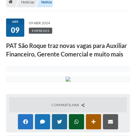
Notícias
Notícia
Terceiro Setor
Atribuições
ABR
09 ABR 2024
09
EMPREGOS
Transparência
PAT São Roque traz novas vagas para Auxiliar
Arvorômetro
Financeiro, Gerente Comercial e muito mais
Secretarias/Departamentos
Editais
Lista Telefônica
A Nossa Cidade
COMPARTILHAR
Agenda de Eventos
Audiência Pública