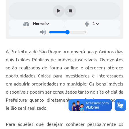
Conselhos Municipais
Cadastro de voluntários - Lei n° 5.205/21
Central de Serviço
Consulta Pública: Revisão Plano Diretor
A Prefeitura de São Roque promoverá nos próximos dias
Contas Públicas
dois Leilões Públicos de imóveis inservíveis. Os eventos
Creches
serão realizados de forma on-line e oferecem oferece
oportunidades únicas para investidores e interessados
Cronograma coleta de lixo e seletiva
em adquirir propriedades no município. Os bens imóveis
Banco do Povo
disponíveis podem ser consultados tanto no site oficial da
Prefeitura quanto diretamente na plataforma onde o
Biblioteca
leilão será realizado.
Bancos conveniados e serviços disponíveis
Para aqueles que desejam conhecer pessoalmente os
Bolsas de estudo da Escola Cooperativa