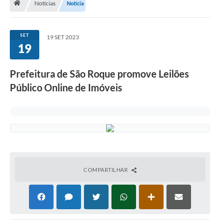
Notícias
Notícia
Terceiro Setor
Atribuições
SET
19 SET 2023
19
Transparência
Prefeitura de São Roque promove Leilões
Arvorômetro
Público Online de Imóveis
Secretarias/Departamentos
Editais
Lista Telefônica
A Nossa Cidade
COMPARTILHAR
Agenda de Eventos
Audiência Pública