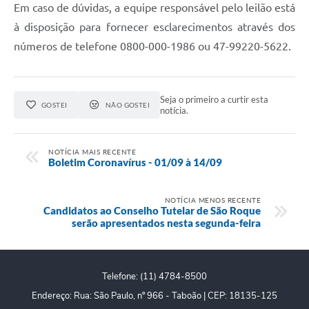
Em caso de dúvidas, a equipe responsável pelo leilão está
PPA - Plano Plurianual 2026 / 2029
à disposição para fornecer esclarecimentos através dos
PROCON SR
números de telefone 0800-000-1986 ou 47-99220-5622.
Qualifica São Roque
Seja o primeiro a curtir esta
Sala do Empreendedor - Licenciamento Municipal para MEI
GOSTEI
NÃO GOSTEI
notícia.
SEBRAE Aqui
NOTÍCIA MAIS RECENTE
Boletim Coronavírus - 01/09 à 14/09
Secretaria de Saúde
SIC
NOTÍCIA MENOS RECENTE
Candidatos ao Conselho Tutelar de São Roque
2ª Via de Tributos
serão apresentados nesta segunda-feira
FAQ - Perguntas frequentes
Telefone: (11) 4784-8500
Contato
Endereço: Rua: São Paulo, nº 966 - Taboão | CEP: 18135-125