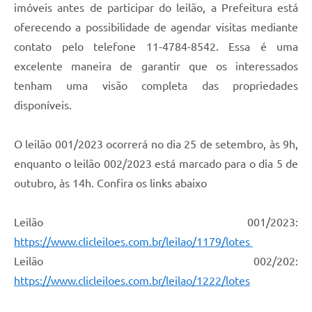
imóveis antes de participar do leilão, a Prefeitura está
Defesa Civil
oferecendo a possibilidade de agendar visitas mediante
contato pelo telefone 11-4784-8542. Essa é uma
Departamento de Bem-Estar Social
excelente maneira de garantir que os interessados
tenham uma visão completa das propriedades
Divisão de Rendas
disponíveis.
Fundo Social
O leilão 001/2023 ocorrerá no dia 25 de setembro, às 9h,
Horários de Ônibus - Jundiá
enquanto o leilão 002/2023 está marcado para o dia 5 de
Inscrições para o Castramóvel
outubro, às 14h. Confira os links abaixo
Nota Fiscal de Serviço Eletrônica
Leilão 001/2023:
Notícias
https://www.clicleiloes.com.br/leilao/1179/lotes
Leilão 002/202:
Ouvidorias
https://www.clicleiloes.com.br/leilao/1222/lotes
Postos de Atendimento ao Trabalhador (PAT)