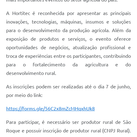
Defesa Civil
A Hortitec é reconhecida por apresentar as principais
inovações, tecnologias, máquinas, insumos e soluções
Departamento de Bem-Estar Social
para o desenvolvimento da produção agrícola. Além da
Divisão de Rendas
exposição de produtos e serviços, o evento oferece
oportunidades de negócios, atualização profissional e
Fundo Social
troca de experiências entre os participantes, contribuindo
Horários de Ônibus - Jundiá
para o fortalecimento da agricultura e do
desenvolvimento rural.
Inscrições para o Castramóvel
As inscrições podem ser realizadas até o dia 7 de junho,
Nota Fiscal de Serviço Eletrônica
por meio do link:
Notícias
https://forms.gle/56C2x8mZcMHqxhUk8
Ouvidorias
Para participar, é necessário ser produtor rural de São
Postos de Atendimento ao Trabalhador (PAT)
Roque e possuir inscrição de produtor rural (CNPJ Rural).