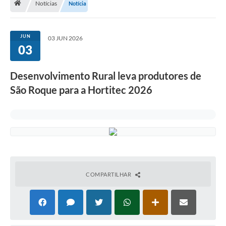
Notícias
Notícia
Terceiro Setor
Atribuições
JUN
03 JUN 2026
03
Transparência
Desenvolvimento Rural leva produtores de
Arvorômetro
São Roque para a Hortitec 2026
Secretarias/Departamentos
Editais
Lista Telefônica
A Nossa Cidade
COMPARTILHAR
Agenda de Eventos
Audiência Pública