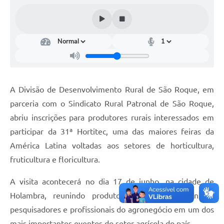
Conselhos Municipais
Cadastro de voluntários - Lei n° 5.205/21
Central de Serviço
Consulta Pública: Revisão Plano Diretor
A Divisão de Desenvolvimento Rural de São Roque, em
Contas Públicas
parceria com o Sindicato Rural Patronal de São Roque,
Creches
abriu inscrições para produtores rurais interessados em
participar da 31ª Hortitec, uma das maiores feiras da
Cronograma coleta de lixo e seletiva
América Latina voltadas aos setores de horticultura,
Banco do Povo
fruticultura e floricultura.
Biblioteca
A visita acontecerá no dia 17 de junho, na cidade de
Holambra, reunindo produtores, empresas, técnicos,
Bancos conveniados e serviços disponíveis
pesquisadores e profissionais do agronegócio em um dos
Bolsas de estudo da Escola Cooperativa
mais importantes eventos do setor agrícola do país.