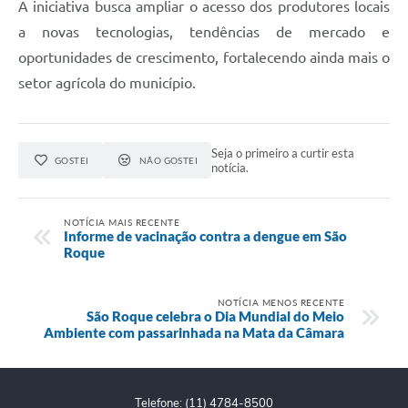
A iniciativa busca ampliar o acesso dos produtores locais
PPA - Plano Plurianual 2026 / 2029
a novas tecnologias, tendências de mercado e
PROCON SR
oportunidades de crescimento, fortalecendo ainda mais o
setor agrícola do município.
Qualifica São Roque
Sala do Empreendedor - Licenciamento Municipal para MEI
Seja o primeiro a curtir esta
GOSTEI
NÃO GOSTEI
notícia.
SEBRAE Aqui
Secretaria de Saúde
NOTÍCIA MAIS RECENTE
Informe de vacinação contra a dengue em São
Roque
SIC
2ª Via de Tributos
NOTÍCIA MENOS RECENTE
São Roque celebra o Dia Mundial do Meio
FAQ - Perguntas frequentes
Ambiente com passarinhada na Mata da Câmara
Contato
Telefone: (11) 4784-8500