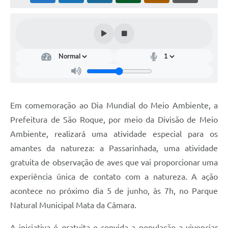
Conselhos Municipais
Cadastro de voluntários - Lei n° 5.205/21
Central de Serviço
Consulta Pública: Revisão Plano Diretor
Contas Públicas
Em comemoração ao Dia Mundial do Meio Ambiente, a
Creches
Prefeitura de São Roque, por meio da Divisão de Meio
Ambiente, realizará uma atividade especial para os
Cronograma coleta de lixo e seletiva
amantes da natureza: a Passarinhada, uma atividade
Banco do Povo
gratuita de observação de aves que vai proporcionar uma
experiência única de contato com a natureza. A ação
Biblioteca
acontece no próximo dia 5 de junho, às 7h, no Parque
Bancos conveniados e serviços disponíveis
Natural Municipal Mata da Câmara.
Bolsas de estudo da Escola Cooperativa
A iniciativa é gratuita e convida a população a vivenciar