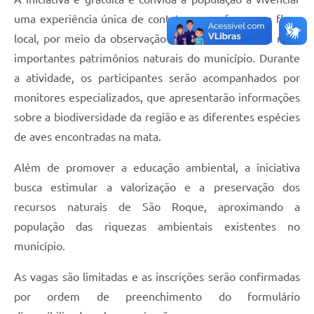
uma experiência única de contato com a fauna e a flora
Defesa Civil
local, por meio da observação de aves em um dos mais
Departamento de Bem-Estar Social
importantes patrimônios naturais do município. Durante
a atividade, os participantes serão acompanhados por
Divisão de Rendas
monitores especializados, que apresentarão informações
Fundo Social
sobre a biodiversidade da região e as diferentes espécies
de aves encontradas na mata.
Horários de Ônibus - Jundiá
Além de promover a educação ambiental, a iniciativa
Inscrições para o Castramóvel
busca estimular a valorização e a preservação dos
recursos naturais de São Roque, aproximando a
Nota Fiscal de Serviço Eletrônica
população das riquezas ambientais existentes no
Notícias
município.
Ouvidorias
As vagas são limitadas e as inscrições serão confirmadas
por ordem de preenchimento do formulário
Postos de Atendimento ao Trabalhador (PAT)