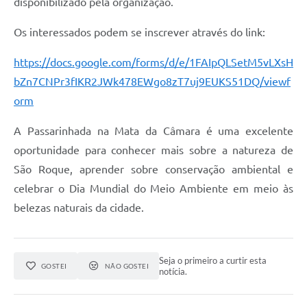
disponibilizado pela organização.
PPA - Plano Plurianual 2026 / 2029
Os interessados podem se inscrever através do link:
PROCON SR
https://docs.google.com/forms/d/e/1FAIpQLSetM5vLXsH
Qualifica São Roque
bZn7CNPr3fIKR2JWk478EWgo8zT7uj9EUKS51DQ/viewf
orm
Sala do Empreendedor - Licenciamento Municipal para MEI
A Passarinhada na Mata da Câmara é uma excelente
SEBRAE Aqui
oportunidade para conhecer mais sobre a natureza de
Secretaria de Saúde
São Roque, aprender sobre conservação ambiental e
celebrar o Dia Mundial do Meio Ambiente em meio às
SIC
belezas naturais da cidade.
2ª Via de Tributos
FAQ - Perguntas frequentes
Seja o primeiro a curtir esta
GOSTEI
NÃO GOSTEI
notícia.
Contato