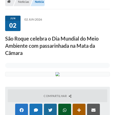
Notícias
Notícia
Terceiro Setor
Atribuições
JUN
02 JUN 2026
02
Transparência
São Roque celebra o Dia Mundial do Meio
Arvorômetro
Ambiente com passarinhada na Mata da
Secretarias/Departamentos
Câmara
Editais
Lista Telefônica
A Nossa Cidade
Agenda de Eventos
COMPARTILHAR
Audiência Pública