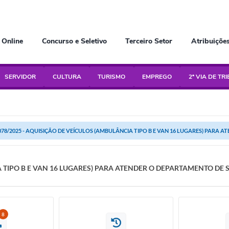
 Online
Concurso e Seletivo
Terceiro Setor
Atribuiçõe
SERVIDOR
CULTURA
TURISMO
EMPREGO
2ª VIA DE TR
078/2025 - AQUISIÇÃO DE VEÍCULOS (AMBULÂNCIA TIPO B E VAN 16 LUGARES) PARA A
CIA TIPO B E VAN 16 LUGARES) PARA ATENDER O DEPARTAMENTO 
8