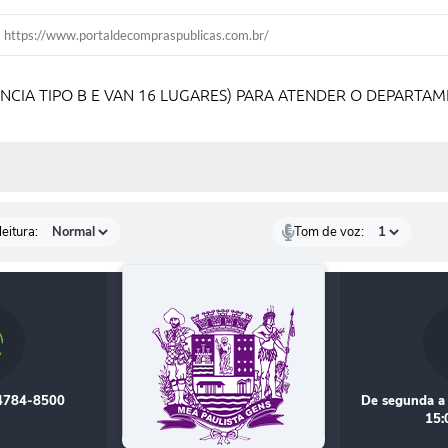
https://www.portaldecompraspublicas.com.br/
LÂNCIA TIPO B E VAN 16 LUGARES) PARA ATENDER O DEPAR
 MÍDIAS
eitura:
Tom de voz:
 4784-8500
De segunda a 
15: