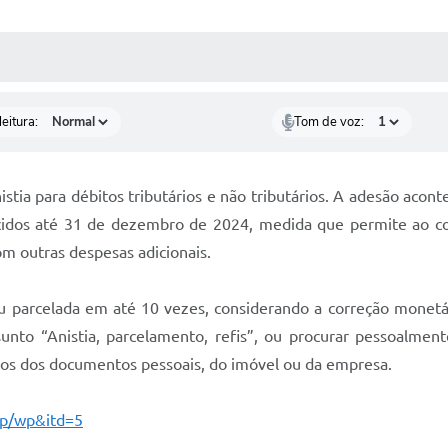
 MÍDIAS
RECEBA NOTÍCIAS
eitura:
Tom de voz:
stia para débitos tributários e não tributários. A adesão aco
ncidos até 31 de dezembro de 2024, medida que permite ao c
om outras despesas adicionais.
ou parcelada em até 10 vezes, considerando a correção monetár
assunto “Anistia, parcelamento, refis”, ou procurar pessoalmen
dos dos documentos pessoais, do imóvel ou da empresa.
wp/wp&itd=5