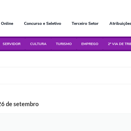
 Online
Concurso e Seletivo
Terceiro Setor
Atribuiçõe
SERVIDOR
CULTURA
TURISMO
EMPREGO
2ª VIA DE TR
 26 de setembro