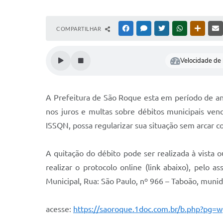
COMPARTILHAR
FACEBOOK
MESSENGER
TWITTER
WHATSAPP
OUTRAS
Velocidade de l
A Prefeitura de São Roque esta em período de ani
nos juros e multas sobre débitos municipais ve
ISSQN, possa regularizar sua situação sem arcar c
A quitação do débito pode ser realizada à vista 
realizar o protocolo online (link abaixo), pelo 
Municipal, Rua: São Paulo, nº 966 – Taboão, muni
acesse:
https://saoroque.1doc.com.br/b.php?pg=