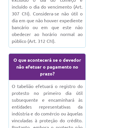
excluído o dia do começo e
PPA - Plano Plurianual 2026 / 2029
incluído o dia do vencimento (Art.
307 CN). Considera-se não útil o
PROCON SR
dia em que não houver expediente
bancário ou em que este não
Qualifica São Roque
obedecer ao horário normal ao
público (Art. 312 CN).
Sala do Empreendedor - Licenciamento Municipal para MEI
SEBRAE Aqui
O que acontecerá se o devedor
não efetuar o pagamento no
Secretaria de Saúde
prazo?
SIC
O tabelião efetuará o registro do
2ª Via de Tributos
protesto no primeiro dia útil
subsequente e encaminhará às
FAQ - Perguntas frequentes
entidades representativas da
indústria e do comércio ou àquelas
Contato
vinculadas à proteção do crédito.
Portanto, embora o protesto não