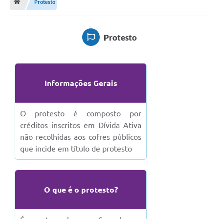
Protesto
Terceiro Setor
Atribuições
Protesto
Transparência
Arvorômetro
Informações Gerais
Secretarias/Departamentos
O protesto é composto por
Editais
créditos inscritos em Dívida Ativa
não recolhidas aos cofres públicos
Lista Telefônica
que incide em título de protesto
A Nossa Cidade
Agenda de Eventos
O que é o protesto?
Audiência Pública