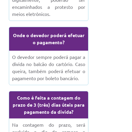
digitalmente, poderão ser
encaminhados a protesto por
Defesa Civil
meios eletrônicos.
Departamento de Bem-Estar Social
Onde o devedor poderá efetuar
Divisão de Rendas
o pagamento?
Fundo Social
O devedor sempre poderá pagar a
Horários de Ônibus - Jundiá
dívida no balcão do cartório. Caso
queira, também poderá efetuar o
Inscrições para o Castramóvel
pagamento por boleto bancário.
Nota Fiscal de Serviço Eletrônica
Como é feita a contagem do
Notícias
prazo de 3 (três) dias úteis para
pagamento da dívida?
Ouvidorias
Na contagem do prazo, será
Postos de Atendimento ao Trabalhador (PAT)