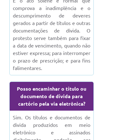
É o ato solene e formal que
Conselhos Municipais
comprova a inadimplência e o
descumprimento de deveres
Cadastro de voluntários - Lei n° 5.205/21
gerados a partir de títulos e outras
Central de Serviço
documentações de dívida. O
protesto serve também para fixar
Consulta Pública: Revisão Plano Diretor
a data de vencimento, quando não
estiver expressa; para interromper
Contas Públicas
o prazo de prescrição; e para fins
falimentares.
Creches
Cronograma coleta de lixo e seletiva
Posso encaminhar o título ou
documento de dívida para
Banco do Povo
cartório pela via eletrônica?
Biblioteca
Sim. Os títulos e documentos de
Bancos conveniados e serviços disponíveis
divida produzidos em meio
eletrônico e assinados
Bolsas de estudo da Escola Cooperativa