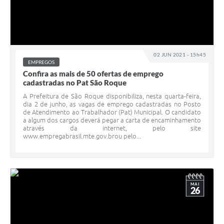
02 JUN 2021 - 15h45
EMPREGOS
Confira as mais de 50 ofertas de emprego
cadastradas no Pat São Roque
A Prefeitura de São Roque disponibiliza, nesta quarta-feira,
dia 2 de junho, as vagas de emprego cadastradas no Posto
de Atendimento ao Trabalhador (Pat) Municipal. O candidato
a algum dos cargos deverá pegar a carta de encaminhamento
através da internet, pelo site
www.empregabrasil.mte.gov.brou pelo...
MAI
26