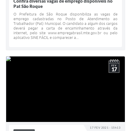
Confira diversas vagas de emprego disponíveis no
Pat São Roque
O Prefeitura de São Roque disponibiliza as vagas de
emprego cadastradas no Posto de Atendimento ao
Trabalhador (Pat) Municipal. O candidato a algum dos cargos
deverá pegar a carta de encaminhamento através da
internet, pelo site www.empregabrasil.mte.gov.br ou pelo
aplicativo SINE FÁCIL e comparecer a...
FEV
17
17 FEV 2021 - 15h13