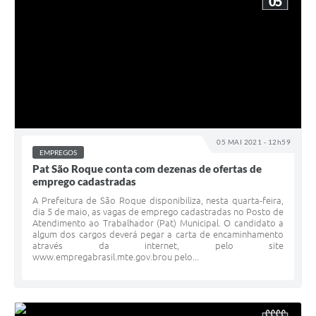
05
05 MAI 2021 - 12h59
EMPREGOS
Pat São Roque conta com dezenas de ofertas de
emprego cadastradas
A Prefeitura de São Roque disponibiliza, nesta quarta-feira,
dia 5 de maio, as vagas de emprego cadastradas no Posto de
Atendimento ao Trabalhador (Pat) Municipal. O candidato a
algum dos cargos deverá pegar a carta de encaminhamento
através da internet, pelo site
www.empregabrasil.mte.gov.brou pelo...