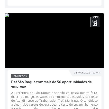
MAR
31
31 MAR 2021 - 11h44
EMPREGOS
Pat São Roque traz mais de 50 oportunidades de
emprego
A Prefeitura de São Roque disponibiliza, nesta quarta-feira,
dia 31 de março, as vagas de emprego cadastradas no Posto
de Atendimento ao Trabalhador (Pat) Municipal. O candidato
a algum dos cargos deverá pegar a carta de encaminhamento
através da internet, pelo site