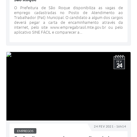
O Prefeitura de São Roque disponibiliza as vagas de
emprego cadastradas no Posto de Atendimento ao
Trabalhador (Pat) Municipal. O candidato a algum dos cargos
deverá pegar a carta de encaminhamento através da
internet, pelo site www.empregabrasil.mte.gov.br ou pelo
aplicativo SINE FÁCIL e comparecer a...
FEV
24
24 FEV 2021 - 16h14
EMPREGOS