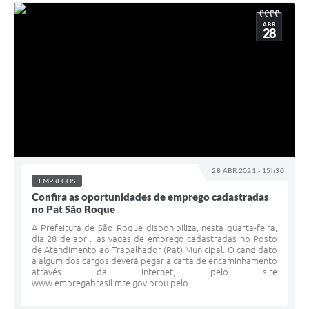
ABR
28
28 ABR 2021 - 15h30
EMPREGOS
Confira as oportunidades de emprego cadastradas
no Pat São Roque
A Prefeitura de São Roque disponibiliza, nesta quarta-feira,
dia 28 de abril, as vagas de emprego cadastradas no Posto
de Atendimento ao Trabalhador (Pat) Municipal. O candidato
a algum dos cargos deverá pegar a carta de encaminhamento
através da internet, pelo site
www.empregabrasil.mte.gov.brou pelo...