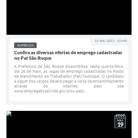
26 MAI 2021 - 12h48
EMPREGOS
Confira as diversas ofertas de emprego cadastradas
no Pat São Roque
A Prefeitura de São Roque disponibiliza, nesta quarta-feira,
dia 26 de maio, as vagas de emprego cadastradas no Posto
de Atendimento ao Trabalhador (Pat) Municipal. O candidato
a algum dos cargos deverá pegar a carta de encaminhamento
através da internet, pelo site
www.empregabrasil.mte.gov.brou pelo...
MAI
19