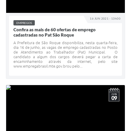
PPA - Plano Plurianual 2026 / 2029
PROCON SR
16 JUN 2021 - 13h00
EMPREGOS
Confira as mais de 60 ofertas de emprego
Qualifica São Roque
cadastradas no Pat São Roque
A Prefeitura de São Roque disponibiliza, nesta quarta-feira,
Sala do Empreendedor - Licenciamento Municipal para MEI
dia 16 de junho, as vagas de emprego cadastradas no Posto
de Atendimento ao Trabalhador (Pat) Municipal. O
SEBRAE Aqui
candidato a algum dos cargos deverá pegar a carta de
encaminhamento através da internet, pelo site
www.empregabrasil.mte.gov.brou pelo...
Secretaria de Saúde
SIC
2ª Via de Tributos
JUN
09
FAQ - Perguntas frequentes
Contato