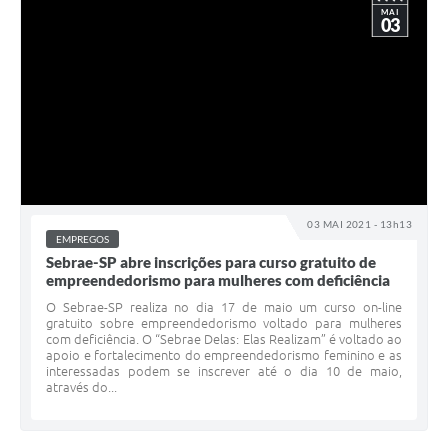
MAI
03
03 MAI 2021 - 13h13
EMPREGOS
Sebrae-SP abre inscrições para curso gratuito de
empreendedorismo para mulheres com deficiência
O Sebrae-SP realiza no dia 17 de maio um curso on-line
gratuito sobre empreendedorismo voltado para mulheres
com deficiência. O “Sebrae Delas: Elas Realizam” é voltado ao
apoio e fortalecimento do empreendedorismo feminino e as
interessadas podem se inscrever até o dia 10 de maio,
através do...