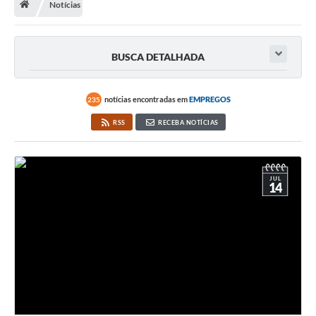
Notícias
Terceiro Setor
Atribuições
BUSCA DETALHADA
Transparência
notícias encontradas em
EMPREGOS
235
Arvorômetro
RSS
RECEBA NOTÍCIAS
Secretarias/Departamentos
Editais
JUL
14
Lista Telefônica
A Nossa Cidade
Agenda de Eventos
Audiência Pública