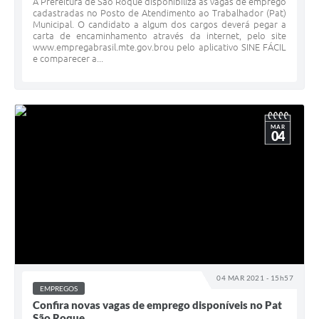
A Prefeitura de São Roque disponibiliza as vagas de emprego
cadastradas no Posto de Atendimento ao Trabalhador (Pat)
Municipal. O candidato a algum dos cargos deverá pegar a
carta de encaminhamento através da internet, pelo site
www.empregabrasil.mte.gov.brou pelo aplicativo SINE FÁCIL
e comparecer a...
MAR
04
04 MAR 2021 - 15h57
EMPREGOS
Confira novas vagas de emprego disponíveis no Pat
São Roque