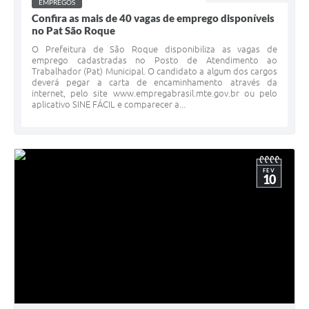
EMPREGOS
Confira as mais de 40 vagas de emprego disponíveis
no Pat São Roque
O Prefeitura de São Roque disponibiliza as vagas de
emprego cadastradas no Posto de Atendimento ao
Trabalhador (Pat) Municipal. O candidato a algum dos cargos
deverá pegar a carta de encaminhamento através da
internet, pelo site www.empregabrasil.mte.gov.br ou pelo
aplicativo SINE FÁCIL e comparecer a...
FEV
10