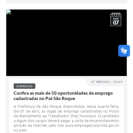
ABR
07
07 ABR 2021 - 11h14
EMPREGOS
Confira as mais de 50 oportunidades de emprego
cadastradas no Pat São Roque
A Prefeitura de São Roque disponibiliza, nesta quarta-feira,
dia 07 de abril, as vagas de emprego cadastradas no Posto
de Atendimento ao Trabalhador (Pat) Municipal. O candidato
a algum dos cargos deverá pegar a carta de encaminhamento
através da internet, pelo site www.empregabrasil.mte.gov.br
ou pelo...