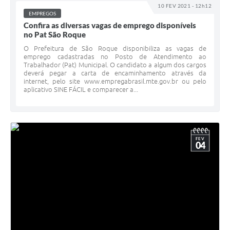
10 FEV 2021 - 12h12
EMPREGOS
Confira as diversas vagas de emprego disponíveis
no Pat São Roque
O Prefeitura de São Roque disponibiliza as vagas de
emprego cadastradas no Posto de Atendimento ao
Trabalhador (Pat) Municipal. O candidato a algum dos cargos
deverá pegar a carta de encaminhamento através da
internet, pelo site www.empregabrasil.mte.gov.br ou pelo
aplicativo SINE FÁCIL e comparecer a...
FEV
04