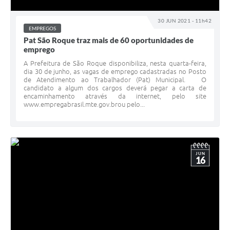
Defesa Civil
30 JUN 2021 - 11h42
EMPREGOS
Pat São Roque traz mais de 60 oportunidades de
Departamento de Bem-Estar Social
emprego
Divisão de Rendas
A Prefeitura de São Roque disponibiliza, nesta quarta-feira,
dia 30 de junho, as vagas de emprego cadastradas no Posto
de Atendimento ao Trabalhador (Pat) Municipal. O
Fundo Social
candidato a algum dos cargos deverá pegar a carta de
encaminhamento através da internet, pelo site
www.empregabrasil.mte.gov.brou pelo...
Horários de Ônibus - Jundiá
Inscrições para o Castramóvel
Nota Fiscal de Serviço Eletrônica
JUN
16
Notícias
Ouvidorias
Postos de Atendimento ao Trabalhador (PAT)