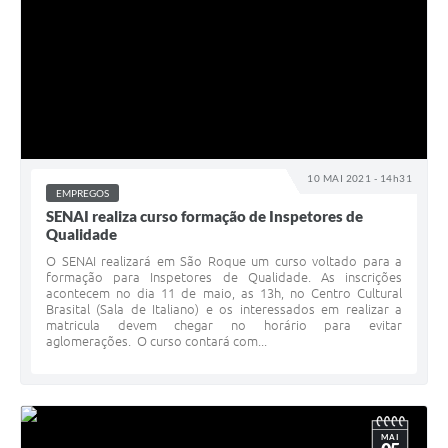
10 MAI 2021 - 14h31
EMPREGOS
SENAI realiza curso formação de Inspetores de
Qualidade
O SENAI realizará em São Roque um curso voltado para a
formação para Inspetores de Qualidade. As inscrições
acontecem no dia 11 de maio, as 13h, no Centro Cultural
Brasital (Sala de Italiano) e os interessados em realizar a
matricula devem chegar no horário para evitar
aglomerações. O curso contará com...
MAI