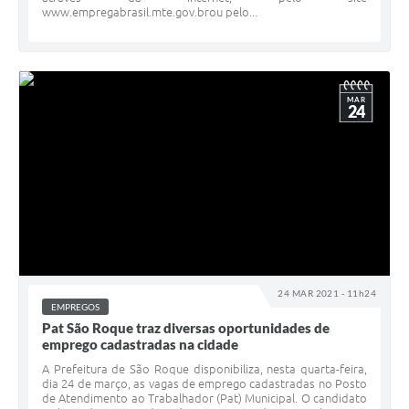
www.empregabrasil.mte.gov.brou pelo...
MAR
24
24 MAR 2021 - 11h24
EMPREGOS
Pat São Roque traz diversas oportunidades de
emprego cadastradas na cidade
A Prefeitura de São Roque disponibiliza, nesta quarta-feira,
dia 24 de março, as vagas de emprego cadastradas no Posto
de Atendimento ao Trabalhador (Pat) Municipal. O candidato