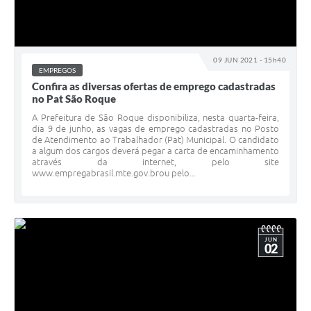
09 JUN 2021 - 15h40
EMPREGOS
Confira as diversas ofertas de emprego cadastradas
no Pat São Roque
A Prefeitura de São Roque disponibiliza, nesta quarta-feira,
dia 9 de junho, as vagas de emprego cadastradas no Posto
de Atendimento ao Trabalhador (Pat) Municipal. O candidato
a algum dos cargos deverá pegar a carta de encaminhamento
através da internet, pelo site
www.empregabrasil.mte.gov.brou pelo...
JUN
02