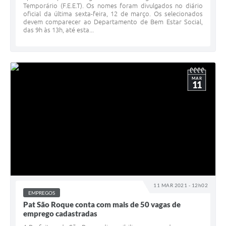
Temporário (F.E.E.T). Os nomes foram divulgados no diário
oficial da última sexta-feira, 12 de março. Os selecionados
devem comparecer ao Departamento de Bem Estar Social,
das 9h às 13h, até esta...
MAR
11
11 MAR 2021 - 12h02
EMPREGOS
Pat São Roque conta com mais de 50 vagas de
emprego cadastradas