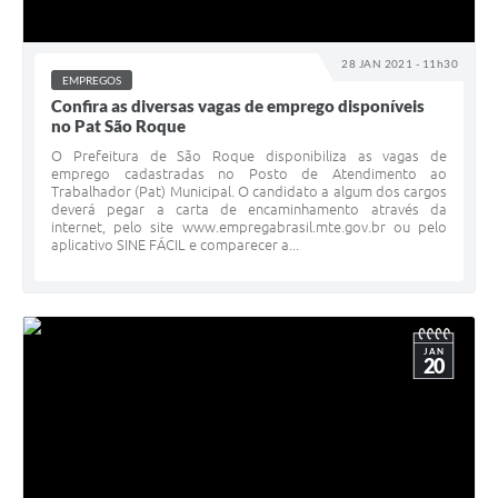
28 JAN 2021 - 11h30
EMPREGOS
Confira as diversas vagas de emprego disponíveis
no Pat São Roque
O Prefeitura de São Roque disponibiliza as vagas de
emprego cadastradas no Posto de Atendimento ao
Trabalhador (Pat) Municipal. O candidato a algum dos cargos
deverá pegar a carta de encaminhamento através da
internet, pelo site www.empregabrasil.mte.gov.br ou pelo
aplicativo SINE FÁCIL e comparecer a...
JAN
20