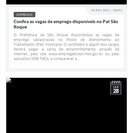
04 FEV 2021 - 10h02
EMPREGOS
Confira as vagas de emprego disponíveis no Pat São
Roque
O Prefeitura de São Roque disponibiliza as vagas de
emprego cadastradas no Posto de Atendimento ao
Trabalhador (Pat) Municipal. O candidato a algum dos cargos
deverá pegar a carta de encaminhamento através da
internet, pelo site www.empregabrasil.mte.gov.br ou pelo
aplicativo SINE FÁCIL e comparecer a...
JAN
28