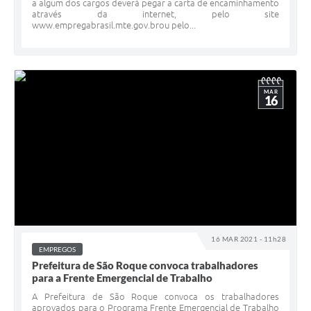
a algum dos cargos deverá pegar a carta de encaminhamento
através da internet, pelo site
www.empregabrasil.mte.gov.brou pelo...
MAR
16
16 MAR 2021 - 11h28
EMPREGOS
Prefeitura de São Roque convoca trabalhadores
para a Frente Emergencial de Trabalho
A Prefeitura de São Roque convoca os trabalhadores
aprovados para o Programa Frente Emergencial de Trabalho