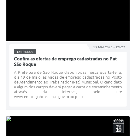
19 MAI 2021 - 12h27
EMPREGOS
Confira as ofertas de emprego cadastradas no Pat
São Roque
A Prefeitura de São Roque disponibiliza, nesta quarta-feira,
dia 19 de maio, as vagas de emprego cadastradas no Posto
de Atendimento ao Trabalhador (Pat) Municipal. O candidato
a algum dos cargos deverá pegar a carta de encaminhamento
através da internet, pelo site
www.empregabrasil.mte.gov.brou pelo...
MAI
10