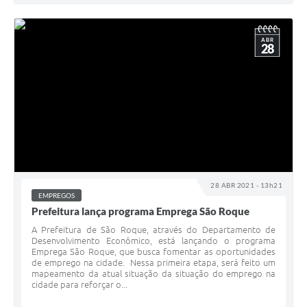
ABR
28
28 ABR 2021 - 13h21
EMPREGOS
Prefeitura lança programa Emprega São Roque
A Prefeitura de São Roque, através do Departamento de
Desenvolvimento Econômico, está lançando o programa
Emprega São Roque, que busca fomentar as oportunidades
de emprego na cidade. Nessa primeira etapa, será feito um
mapeamento da atual situação da situação do emprego na
cidade para reforçar o...