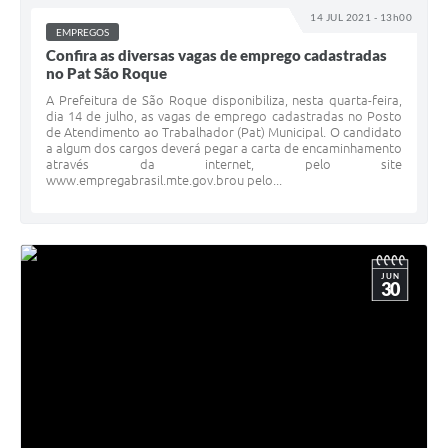
Conselhos Municipais
14 JUL 2021 - 13h00
EMPREGOS
Cadastro de voluntários - Lei n° 5.205/21
Confira as diversas vagas de emprego cadastradas
no Pat São Roque
Central de Serviço
A Prefeitura de São Roque disponibiliza, nesta quarta-feira,
dia 14 de julho, as vagas de emprego cadastradas no Posto
de Atendimento ao Trabalhador (Pat) Municipal. O candidato
Consulta Pública: Revisão Plano Diretor
a algum dos cargos deverá pegar a carta de encaminhamento
através da internet, pelo site
Contas Públicas
www.empregabrasil.mte.gov.brou pelo...
Creches
Cronograma coleta de lixo e seletiva
JUN
30
Banco do Povo
Biblioteca
Bancos conveniados e serviços disponíveis
Bolsas de estudo da Escola Cooperativa