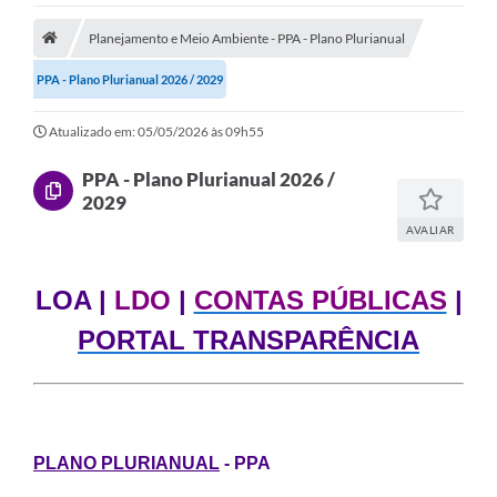
Terceiro Setor
Planejamento e Meio Ambiente - PPA - Plano Plurianual
Atribuições
PPA - Plano Plurianual 2026 / 2029
Transparência
Atualizado em: 05/05/2026 às 09h55
Arvorômetro
PPA - Plano Plurianual 2026 /
2029
Secretarias/Departamentos
AVALIAR
Editais
LOA |
LDO
|
CONTAS PÚBLICAS
|
Lista Telefônica
PORTAL TRANSPARÊNCIA
A Nossa Cidade
Agenda de Eventos
Audiência Pública
PLANO PLURIANUAL
- PPA