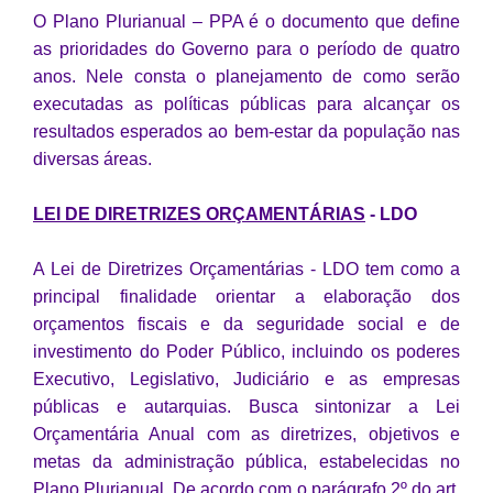
Conselhos Municipais
O Plano Plurianual – PPA é o documento que define
as prioridades do Governo para o período de quatro
Cadastro de voluntários - Lei n° 5.205/21
anos. Nele consta o planejamento de como serão
executadas as políticas públicas para alcançar os
Central de Serviço
resultados esperados ao bem-estar da população nas
Consulta Pública: Revisão Plano Diretor
diversas áreas.
Contas Públicas
LEI DE DIRETRIZES ORÇAMENTÁRIAS
- LDO
Creches
A Lei de Diretrizes Orçamentárias - LDO tem como a
Cronograma coleta de lixo e seletiva
principal finalidade orientar a elaboração dos
orçamentos fiscais e da seguridade social e de
Banco do Povo
investimento do Poder Público, incluindo os poderes
Executivo, Legislativo, Judiciário e as empresas
Biblioteca
públicas e autarquias. Busca sintonizar a Lei
Orçamentária Anual com as diretrizes, objetivos e
Bancos conveniados e serviços disponíveis
metas da administração pública, estabelecidas no
Bolsas de estudo da Escola Cooperativa
Plano Plurianual. De acordo com o parágrafo 2º do art.