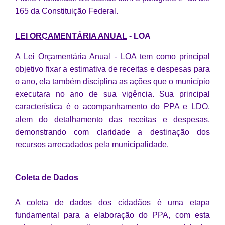
165 da Constituição Federal.
Defesa Civil
LEI ORÇAMENTÁRIA ANUAL
- LOA
Departamento de Bem-Estar Social
A Lei Orçamentária Anual - LOA tem como principal
Divisão de Rendas
objetivo fixar a estimativa de receitas e despesas para
o ano, ela também disciplina as ações que o município
Fundo Social
executara no ano de sua vigência. Sua principal
Horários de Ônibus - Jundiá
característica é o acompanhamento do PPA e LDO,
alem do detalhamento das receitas e despesas,
Inscrições para o Castramóvel
demonstrando com claridade a destinação dos
recursos arrecadados pela municipalidade.
Nota Fiscal de Serviço Eletrônica
Notícias
Coleta de Dados
Ouvidorias
A coleta de dados dos cidadãos é uma etapa
Postos de Atendimento ao Trabalhador (PAT)
fundamental para a elaboração do PPA, com esta