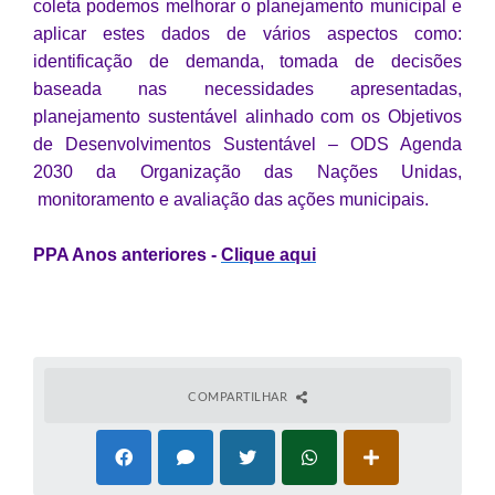
coleta podemos melhorar o planejamento municipal e
PPA - Plano Plurianual 2026 / 2029
aplicar estes dados de vários aspectos como:
identificação de demanda, tomada de decisões
PROCON SR
baseada nas necessidades apresentadas,
Qualifica São Roque
planejamento sustentável alinhado com os Objetivos
de Desenvolvimentos Sustentável – ODS Agenda
Sala do Empreendedor - Licenciamento Municipal para MEI
2030 da Organização das Nações Unidas,
monitoramento e avaliação das ações municipais.
SEBRAE Aqui
PPA Anos anteriores -
Clique aqui
Secretaria de Saúde
SIC
2ª Via de Tributos
COMPARTILHAR
FAQ - Perguntas frequentes
Contato