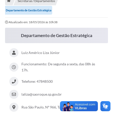
Secretarias / Departamentos
Terceiro Setor
Departamento de Gestão Estratégica
Atribuições
Atualizado em: 18/05/2026 às 10h38
Transparência
Departamento de Gestão Estratégica
Arvorômetro
Secretarias/Departamentos
Luiz Américo Liza Júnior
Editais
Funcionamento: De segunda a sexta, das 08h às
17h.
Lista Telefônica
Telefone: 47848500
A Nossa Cidade
Agenda de Eventos
laliza@saoroque.sp.gov.br
Audiência Pública
Rua São Paulo, Nº 966, Taboão - São Roque - SP