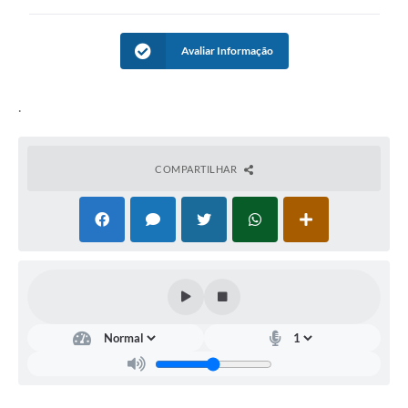
Conselhos Municipais
Cadastro de voluntários - Lei n° 5.205/21
Avaliar Informação
Central de Serviço
.
Consulta Pública: Revisão Plano Diretor
Contas Públicas
COMPARTILHAR
Creches
Cronograma coleta de lixo e seletiva
Banco do Povo
Biblioteca
Bancos conveniados e serviços disponíveis
Bolsas de estudo da Escola Cooperativa