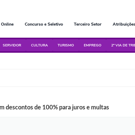
 Online
Concurso e Seletivo
Terceiro Setor
Atribuiçõe
SERVIDOR
CULTURA
TURISMO
EMPREGO
2ª VIA DE TR
om descontos de 100% para juros e multas