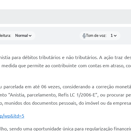
 MÍDIAS
RECEBA NOTÍCIAS
eitura:
Tom de voz:
istia para débitos tributários e não tributários. A ação traz 
 medida que permite ao contribuinte com contas em atraso, com
ou parcelada em até 06 vezes, considerando a correção monetár
sunto “Anistia, parcelamento, Refis LC 1/2006-E”, ou procurar 
ão, munidos dos documentos pessoais, do imóvel ou da empresa
wp/wp&itd=5
 julho, sendo uma oportunidade única para regularização finance