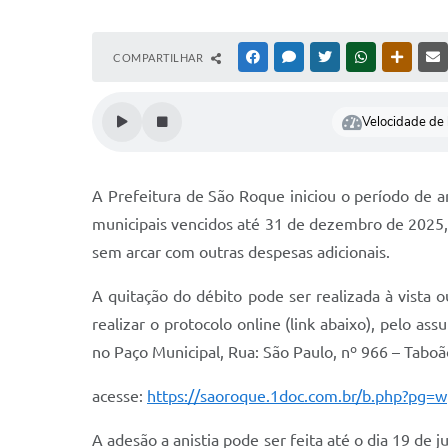
COMPARTILHAR
FACEBOOK
MESSENGER
TWITTER
WHATSAPP
OUTRAS
Velocidade de l
A Prefeitura de São Roque iniciou o período de an
municipais vencidos até 31 de dezembro de 2025,
sem arcar com outras despesas adicionais.
A quitação do débito pode ser realizada à vista 
realizar o protocolo online (link abaixo), pelo as
no Paço Municipal, Rua: São Paulo, nº 966 – Tabo
acesse:
https://saoroque.1doc.com.br/b.php?pg=
A adesão a anistia pode ser feita até o dia 19 de