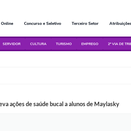
 Online
Concurso e Seletivo
Terceiro Setor
Atribuiçõe
SERVIDOR
CULTURA
TURISMO
EMPREGO
2ª VIA DE TR
leva ações de saúde bucal a alunos de Maylasky