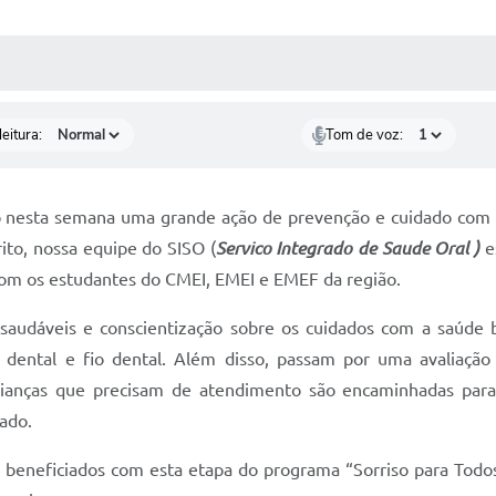
 MÍDIAS
RECEBA NOTÍCIAS
eitura:
Tom de voz:
do nesta semana uma grande ação de prevenção e cuidado com a
rito, nossa equipe do SISO (
Servico Integrado de Saude Oral )
e
com os estudantes do CMEI, EMEI e EMEF da região.
 saudáveis e conscientização sobre os cuidados com a saúde b
dental e fio dental. Além disso, passam por uma avaliação bu
rianças que precisam de atendimento são encaminhadas par
ado.
o beneficiados com esta etapa do programa “Sorriso para Tod