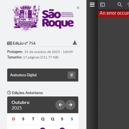
T
F
o
i
An error occur
g
n
g
d
l
e
S
i
d
Edição nº 756
e
b
Postagem:
31 de outubro de 2025 - 16h59
a
r
Tamanho:
17 páginas (211,77 KB)
Assinatura Digital
Edições Anteriores
Outubro
2025
D
S
T
Q
Q
S
S