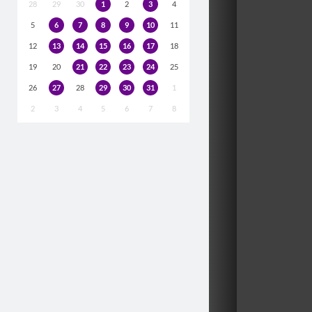
28
29
30
1
2
3
4
5
6
7
8
9
10
11
12
13
14
15
16
17
18
19
20
21
22
23
24
25
26
27
28
29
30
31
1
2
3
4
5
6
7
8