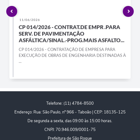
PPA - Plano Plurianual 2026 / 2029
PROCON SR
11/06/2026
CP 014/2026 - CONTRAT.DE EMPR .PARA
Qualifica São Roque
SERV. DE PAVIMENTAÇÃO
ASFÁLTICA/SINAL.-PROG.MAIS ASFALTO...
Sala do Empreendedor - Licenciamento Municipal para MEI
CP 014/2026 - CONTRATAÇÃO DE EMPRESA PARA
EXECUÇÃO DE OBRAS DE ENGENHARIA DESTINADAS À
SEBRAE Aqui
...
Secretaria de Saúde
SIC
2ª Via de Tributos
Telefone: (11) 4784-8500
Endereço: Rua: São Paulo, nº 966 - Taboão | CEP: 18135-125
FAQ - Perguntas frequentes
De segunda a sexta, das 09:00 às 15:00 horas.
Contato
CNPJ: 70.946.009/0001-75
Prefeitura de São Roque