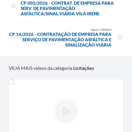
CP 005/2026 - CONTRAT. DE EMPRESA PARA
SERV. DE PAVIMENTAÇÃO
Defesa Civil
ASFÁLTICA/SINAL.VIÁRIA VILA IRENE
Departamento de Bem-Estar Social
MAIS VÍDEOS
CP 14/2026 - CONTRATAÇÃO DE EMPRESA PARA
Divisão de Rendas
SERVIÇO DE PAVIMENTAÇÃO ASFÁLTICA E
SINALIZAÇÃO VIÁRIA
Fundo Social
Horários de Ônibus - Jundiá
VEJA MAIS vídeos da categoria
Licitações
Inscrições para o Castramóvel
Nota Fiscal de Serviço Eletrônica
Notícias
Ouvidorias
Postos de Atendimento ao Trabalhador (PAT)