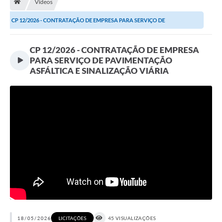
Vídeos
Terceiro Setor
CP 12/2026 - CONTRATAÇÃO DE EMPRESA PARA SERVIÇO DE
Atribuições
PAVIMENTAÇÃO ASFÁLTICA E...
CP 12/2026 - CONTRATAÇÃO DE EMPRESA
Transparência
PARA SERVIÇO DE PAVIMENTAÇÃO
ASFÁLTICA E SINALIZAÇÃO VIÁRIA
Arvorômetro
Secretarias/Departamentos
Editais
Lista Telefônica
A Nossa Cidade
Agenda de Eventos
Audiência Pública
18/05/2026
45 VISUALIZAÇÕES
LICITAÇÕES