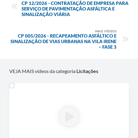
CP 12/2026 - CONTRATAÇÃO DE EMPRESA PARA
SERVIÇO DE PAVIMENTAÇÃO ASFÁLTICA E
Defesa Civil
SINALIZAÇÃO VIÁRIA
Departamento de Bem-Estar Social
MAIS VÍDEOS
CP 005/2026 - RECAPEAMENTO ASFÁLTICO E
Divisão de Rendas
SINALIZAÇÃO DE VIAS URBANAS NA VILA IRENE
– FASE 3
Fundo Social
Horários de Ônibus - Jundiá
VEJA MAIS vídeos da categoria
Licitações
Inscrições para o Castramóvel
Nota Fiscal de Serviço Eletrônica
Notícias
Ouvidorias
Postos de Atendimento ao Trabalhador (PAT)