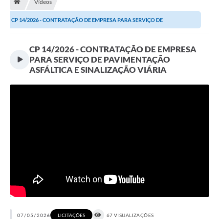
Vídeos
Terceiro Setor
CP 14/2026 - CONTRATAÇÃO DE EMPRESA PARA SERVIÇO DE
Atribuições
PAVIMENTAÇÃO ASFÁLTICA E...
CP 14/2026 - CONTRATAÇÃO DE EMPRESA
Transparência
PARA SERVIÇO DE PAVIMENTAÇÃO
ASFÁLTICA E SINALIZAÇÃO VIÁRIA
Arvorômetro
Secretarias/Departamentos
Editais
Lista Telefônica
A Nossa Cidade
Agenda de Eventos
Audiência Pública
07/05/2026
67 VISUALIZAÇÕES
LICITAÇÕES