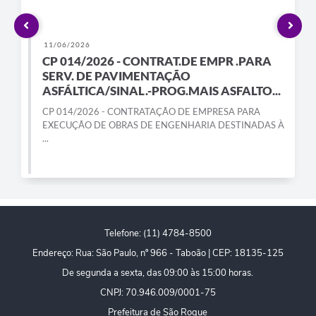
PPA - Plano Plurianual 2026 / 2029
PROCON SR
11/06/2026
CP 014/2026 - CONTRAT.DE EMPR .PARA
Qualifica São Roque
SERV. DE PAVIMENTAÇÃO
ASFÁLTICA/SINAL.-PROG.MAIS ASFALTO...
Sala do Empreendedor - Licenciamento Municipal para MEI
CP 014/2026 - CONTRATAÇÃO DE EMPRESA PARA
EXECUÇÃO DE OBRAS DE ENGENHARIA DESTINADAS À
SEBRAE Aqui
...
Secretaria de Saúde
SIC
2ª Via de Tributos
Telefone: (11) 4784-8500
Endereço: Rua: São Paulo, nº 966 - Taboão | CEP: 18135-125
FAQ - Perguntas frequentes
De segunda a sexta, das 09:00 às 15:00 horas.
Contato
CNPJ: 70.946.009/0001-75
Prefeitura de São Roque