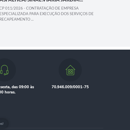
CP 011/2026 - CONTRATAÇÃO DE EMPRESA
CP 005/2
ESPECIALIZADA PARA EXECUÇÃO DOS SERVIÇOS DE
ESPECIAL
RECAPEAMENTO ...
RECAPEAM
sexta, das 09:00 às
70.946.009/0001-75
00 horas.
os!