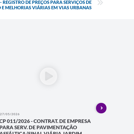
 - REGISTRO DE PREÇOS PARA SERVIÇOS DE
 E MELHORIAS VIÁRIAS EM VIAS URBANAS
27/05/2026
25/05/202
CP 011/2026 - CONTRAT. DE EMPRESA
CP 005
PARA SERV. DE PAVIMENTAÇÃO
PARA S
ASFÁLTICA/SINAL.VIÁRIA JARDIM...
ASFÁLT