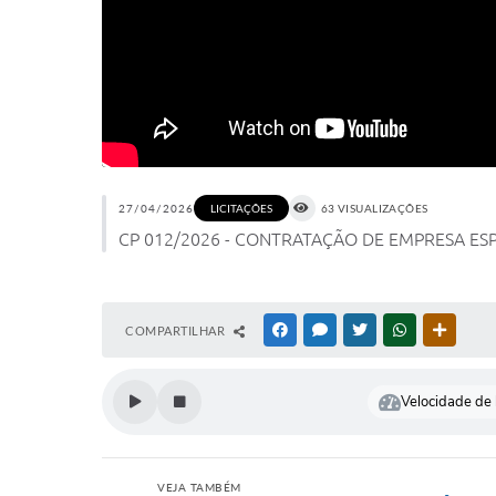
27/04/2026
63 VISUALIZAÇÕES
LICITAÇÕES
CP 012/2026 - CONTRATAÇÃO DE EMPRESA ES
COMPARTILHAR
FACEBOOK
MESSENGER
TWITTER
WHATSAPP
OUTRAS
Velocidade de l
VEJA TAMBÉM