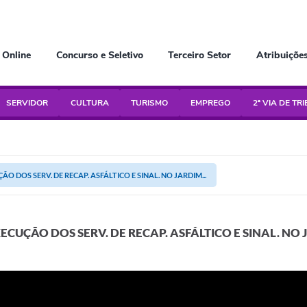
 Online
Concurso e Seletivo
Terceiro Setor
Atribuiçõe
SERVIDOR
CULTURA
TURISMO
EMPREGO
2ª VIA DE TR
ÃO DOS SERV. DE RECAP. ASFÁLTICO E SINAL. NO JARDIM...
XECUÇÃO DOS SERV. DE RECAP. ASFÁLTICO E SINAL. N